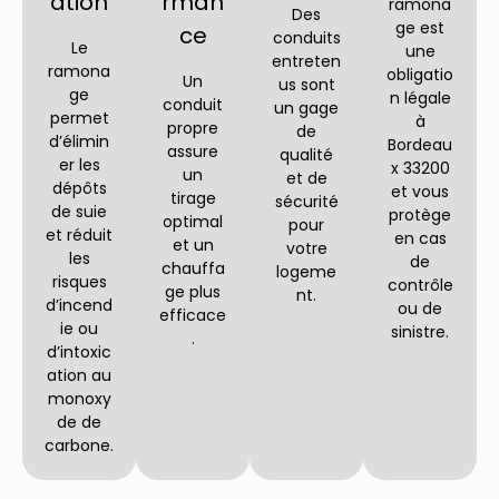
ation
rman
ramona
Des
ge est
ce
conduits
Le
une
entreten
ramona
obligatio
Un
us sont
ge
n légale
conduit
un gage
permet
à
propre
de
d’élimin
Bordeau
assure
qualité
er les
x 33200
un
et de
dépôts
et vous
tirage
sécurité
de suie
protège
optimal
pour
et réduit
en cas
et un
votre
les
de
chauffa
logeme
risques
contrôle
ge plus
nt.
d’incend
ou de
efficace
ie ou
sinistre.
.
d’intoxic
ation au
monoxy
de de
carbone.