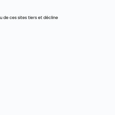
 de ces sites tiers et décline
désaccord non résolu à
social de Toit-Reno seront
oordonnées
6 48 47
du Général Leclerc,
Bordeaux