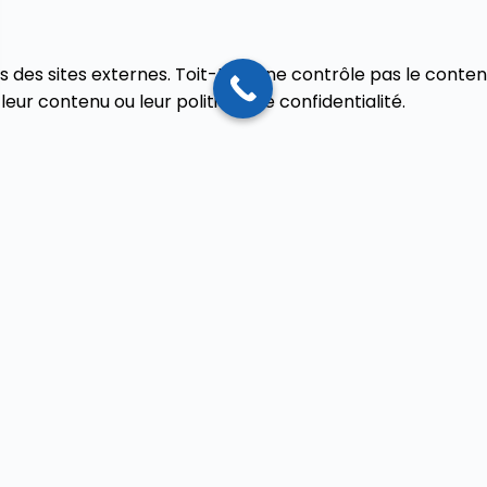
rs des sites externes. Toit-Reno ne contrôle pas le contenu
leur contenu ou leur politique de confidentialité.
ompétent
tion du site est soumis à la législation française. En cas de 
étents du ressort de la Cour d’appel où se situe le siège 
s
Nos Prestations
Nos c
o
Couverture - Toiture
06 66 5
Ramonage
77 Av. 
fil
Ravalement peinture
33200 